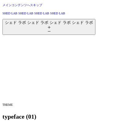
メインコンテンツへスキップ
SHED LAB
SHED
L
AB
SHED LAB
SHED
L
AB
シェド ラボ
シ
ェ
ド ラボ
シ
ェ
ド ラボ
シ
ェ
ド ラボ
THEME
typeface
(01)
音楽
インタラクション