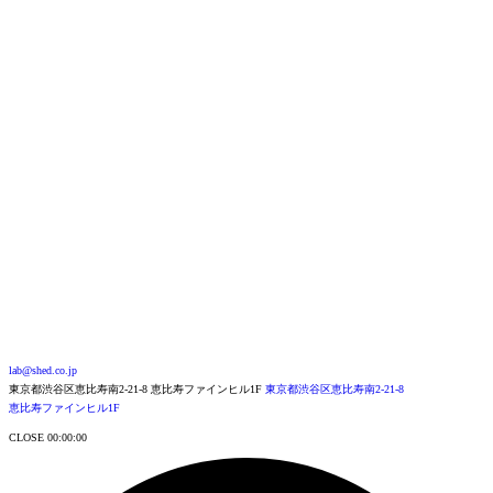
最新情報を発信中
lab@shed.co.jp
東京都渋谷区恵比寿南2-21-8 恵比寿ファインヒル1F
東京都渋谷区恵比寿
南
2-
2
1
-
8
恵比寿
フ
ァイ
ンヒ
ル
1
F
CLOSE
00:00:00