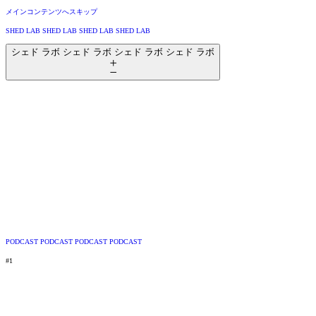
メインコンテンツへスキップ
SHED LAB
SHED
L
AB
SHED LAB
SHED
L
AB
シェド ラボ
シ
ェ
ド ラボ
シ
ェ
ド ラボ
シ
ェ
ド ラボ
PODCAST
POD
C
AST
PODCAST
POD
C
AST
#1